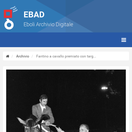
EBAD
Eboli Archivio Digitale
giorn
(tbt)
Archivio
Fantino a cavallo premiato con targ...