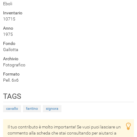
Eboli
Inventario
10715
Anno
1975
Fondo
Gallotta
Archivio
Fotografico
Formato
Pell. 6x6
TAGS
cavallo
fantino
signora
Il tuo contributo è molto importante! Se vuoi puoi lasciare un
commento alla scheda che stai consultando per aiutarci a