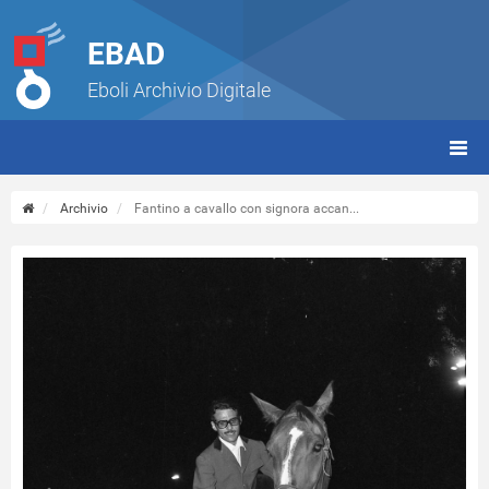
EBAD
Eboli Archivio Digitale
giorn
(tbt)
Archivio
Fantino a cavallo con signora accan...