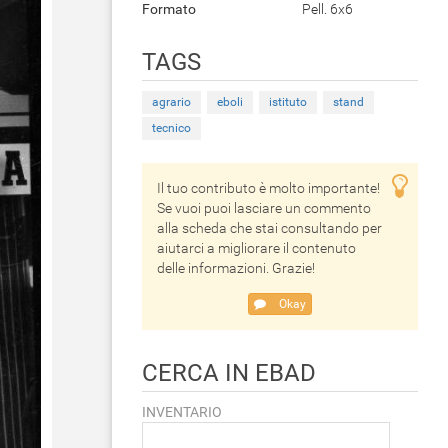
Formato
Pell. 6x6
TAGS
agrario
eboli
istituto
stand
tecnico
Il tuo contributo è molto importante!
Se vuoi puoi lasciare un commento
alla scheda che stai consultando per
aiutarci a migliorare il contenuto
delle informazioni. Grazie!
Okay
CERCA IN EBAD
INVENTARIO