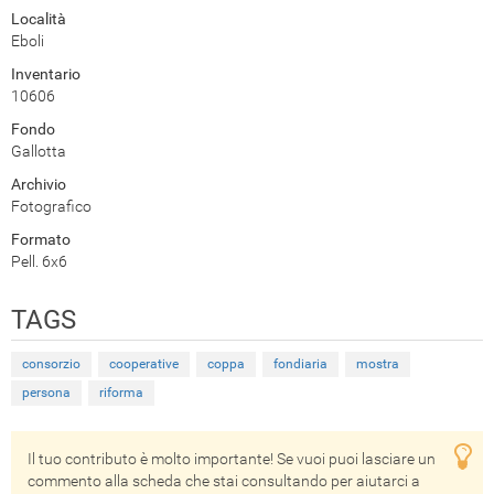
Località
Eboli
Inventario
10606
Fondo
Gallotta
Archivio
Fotografico
Formato
Pell. 6x6
TAGS
consorzio
cooperative
coppa
fondiaria
mostra
persona
riforma
Il tuo contributo è molto importante! Se vuoi puoi lasciare un
commento alla scheda che stai consultando per aiutarci a