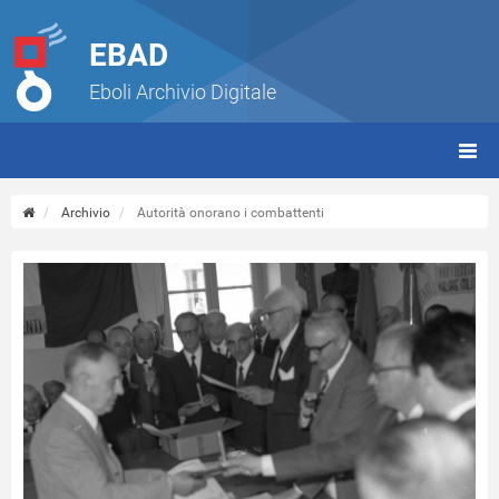
EBAD
Eboli Archivio Digitale
giorn
(tbt)
Archivio
Autorità onorano i combattenti