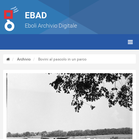
EBAD
Eboli Archivio Digitale
giorn
(tbt)
Archivio
Bovini al pascolo in un parco