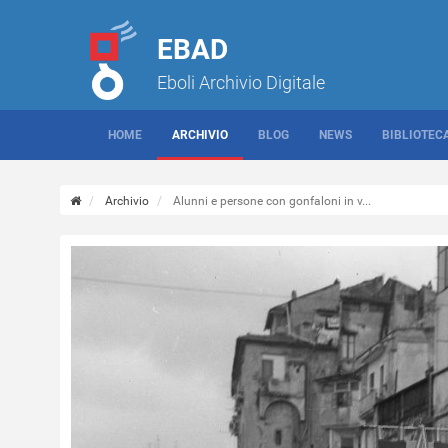
EBAD
Eboli Archivio Digitale
HOME
ARCHIVIO
BLOG
NEWS
BIBLIOTEC
Archivio
Alunni e persone con gonfaloni in v...