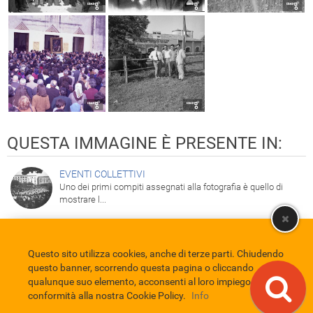
QUESTA IMMAGINE È PRESENTE IN:
EVENTI COLLETTIVI
Uno dei primi compiti assegnati alla fotografia è quello di
mostrare l...
Questo sito utilizza cookies, anche di terze parti. Chiudendo
Comune di Eboli
Servizio Bibliotecario Nazionale
Privacy policy
questo banner, scorrendo questa pagina o cliccando
Credits
qualunque suo elemento, acconsenti al loro impiego in
conformità alla nostra Cookie Policy.
Info
EBAD
Eboli Archivio Digitale