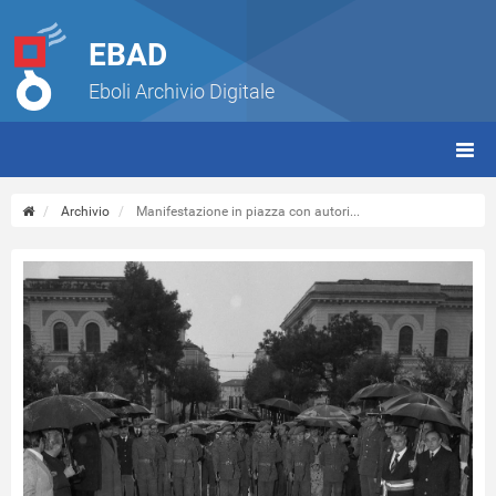
EBAD
Eboli Archivio Digitale
giorn
(tbt)
Archivio
Manifestazione in piazza con autori...