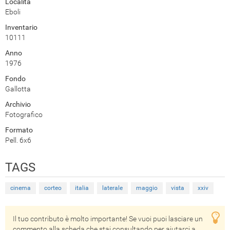
Località
Eboli
Inventario
10111
Anno
1976
Fondo
Gallotta
Archivio
Fotografico
Formato
Pell. 6x6
TAGS
cinema
corteo
italia
laterale
maggio
vista
xxiv
Il tuo contributo è molto importante! Se vuoi puoi lasciare un
commento alla scheda che stai consultando per aiutarci a