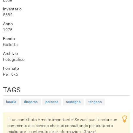
Eboli
Inventario
8682
Anno
1975
Fondo
Gallotta
Archivio
Fotografico
Formato
Pell. 6x6
TAGS
boaria
discorso
persone
rassegna
tengono
Il tuo contributo è molto importante! Se vuoi puoi lasciare un
commento alla scheda che stai consultando per aiutarci a
migliorare il contenuto delle informazioni. Grazie!