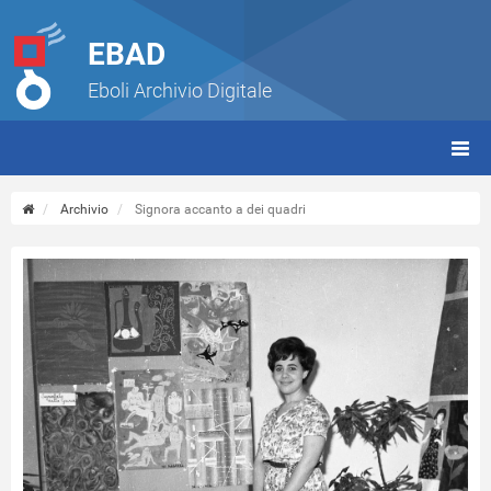
EBAD
Eboli Archivio Digitale
giorn
(tbt)
Archivio
Signora accanto a dei quadri