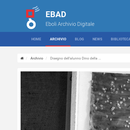
EBAD
Eboli Archivio Digitale
HOME
ARCHIVIO
BLOG
NEWS
BIBLIOTEC
Archivio
Disegno dell'alunno Dino della ...