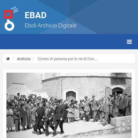
EBAD
Eboli Archivio Digitale
giorn
(tbt)
Archivio
Corteo di persone per le vie di Con...