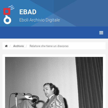
EBAD
Eboli Archivio Digitale
giorn
(tbt)
Archivio
Relatore che tiene un discorso