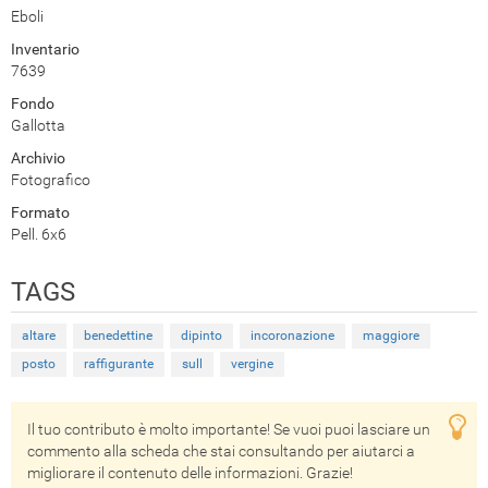
Eboli
Inventario
7639
Fondo
Gallotta
Archivio
Fotografico
Formato
Pell. 6x6
TAGS
altare
benedettine
dipinto
incoronazione
maggiore
posto
raffigurante
sull
vergine
Il tuo contributo è molto importante! Se vuoi puoi lasciare un
commento alla scheda che stai consultando per aiutarci a
migliorare il contenuto delle informazioni. Grazie!