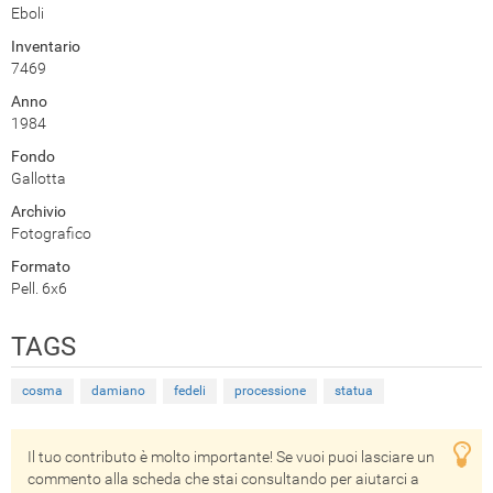
Eboli
Inventario
7469
Anno
1984
Fondo
Gallotta
Archivio
Fotografico
Formato
Pell. 6x6
TAGS
cosma
damiano
fedeli
processione
statua
Il tuo contributo è molto importante! Se vuoi puoi lasciare un
commento alla scheda che stai consultando per aiutarci a