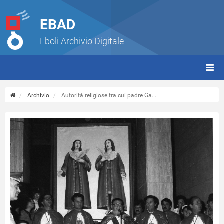
EBAD
Eboli Archivio Digitale
giorn
(tbt)
Archivio
Autorità religiose tra cui padre Ga...