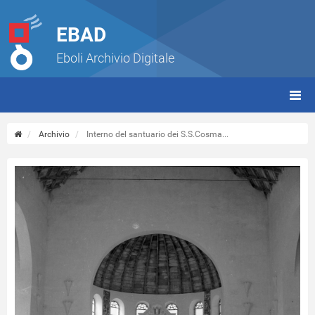
EBAD
Eboli Archivio Digitale
giorn
(tbt)
Archivio
Interno del santuario dei S.S.Cosma...