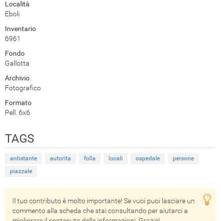
Località
Eboli
Inventario
6961
Fondo
Gallotta
Archivio
Fotografico
Formato
Pell. 6x6
TAGS
antistante
autorita
folla
locali
ospedale
persone
piazzale
Il tuo contributo è molto importante! Se vuoi puoi lasciare un
commento alla scheda che stai consultando per aiutarci a
migliorare il contenuto delle informazioni. Grazie!