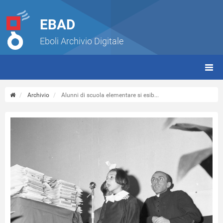
EBAD
Eboli Archivio Digitale
giorn
(tbt)
Archivio
Alunni di scuola elementare si esib...