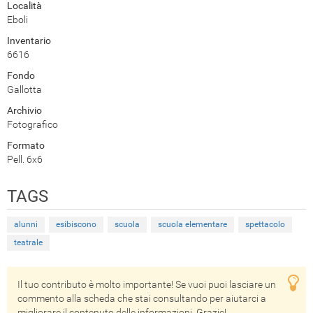
Località
Eboli
Inventario
6616
Fondo
Gallotta
Archivio
Fotografico
Formato
Pell. 6x6
TAGS
alunni
esibiscono
scuola
scuola elementare
spettacolo
teatrale
Il tuo contributo è molto importante! Se vuoi puoi lasciare un
commento alla scheda che stai consultando per aiutarci a
migliorare il contenuto delle informazioni. Grazie!