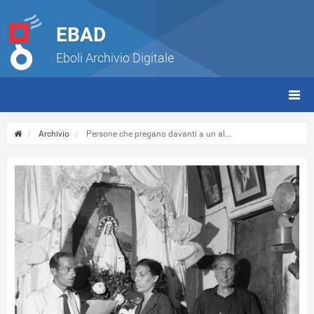
EBAD
Eboli Archivio Digitale
giorn
(tbt)
Archivio
Persone che pregano davanti a un al...