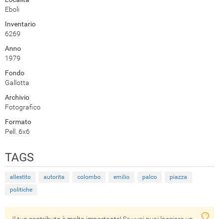
Eboli
Inventario
6269
Anno
1979
Fondo
Gallotta
Archivio
Fotografico
Formato
Pell. 6x6
TAGS
allestito
autorita
colombo
emilio
palco
piazza
politiche
Il tuo contributo è molto importante! Se vuoi puoi lasciare un