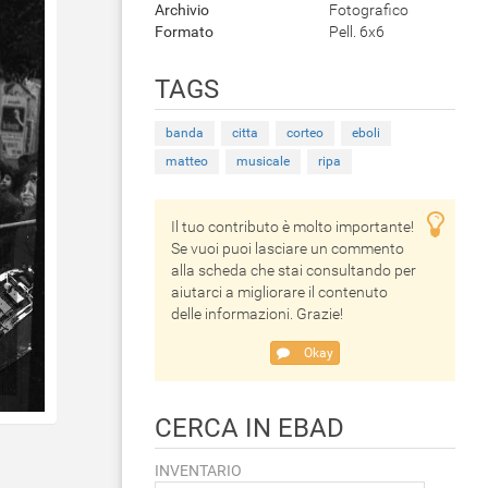
Archivio
Fotografico
Formato
Pell. 6x6
TAGS
banda
citta
corteo
eboli
matteo
musicale
ripa
Il tuo contributo è molto importante!
Se vuoi puoi lasciare un commento
alla scheda che stai consultando per
aiutarci a migliorare il contenuto
delle informazioni. Grazie!
Okay
CERCA IN EBAD
INVENTARIO