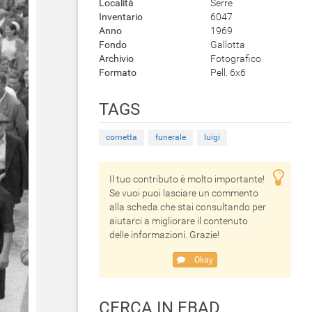
Località
Serre
Inventario
6047
Anno
1969
Fondo
Gallotta
Archivio
Fotografico
Formato
Pell. 6x6
TAGS
cornetta
funerale
luigi
Il tuo contributo è molto importante!
Se vuoi puoi lasciare un commento
alla scheda che stai consultando per
aiutarci a migliorare il contenuto
delle informazioni. Grazie!
Okay
CERCA IN EBAD